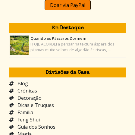
Doar via PayPal
Em Destaque
Quando os Pássaros Dormem
H OJE ACORDEI a pensar na textura áspera dos
pijamas muito velhos de algodão às riscas, …
Divisões da Casa
Blog
Crónicas
Decoração
Dicas e Truques
Família
Feng Shui
Guia dos Sonhos
Magia