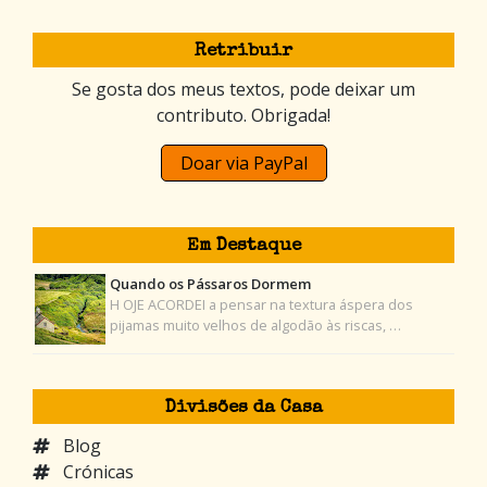
Retribuir
Se gosta dos meus textos, pode deixar um
contributo. Obrigada!
Doar via PayPal
Em Destaque
Quando os Pássaros Dormem
H OJE ACORDEI a pensar na textura áspera dos
pijamas muito velhos de algodão às riscas, …
Divisões da Casa
Blog
Crónicas