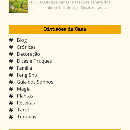
H OJE ACORDEI a pensar na textura áspera dos
pijamas muito velhos de algodão às riscas, …
Divisões da Casa
Blog
Crónicas
Decoração
Dicas e Truques
Família
Feng Shui
Guia dos Sonhos
Magia
Plantas
Receitas
Tarot
Terapias