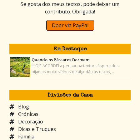
Se gosta dos meus textos, pode deixar um
contributo. Obrigada!
Doar via PayPal
Em Destaque
Quando os Pássaros Dormem
H OJE ACORDEI a pensar na textura áspera dos
pijamas muito velhos de algodão às riscas, …
Divisões da Casa
Blog
Crónicas
Decoração
Dicas e Truques
Família