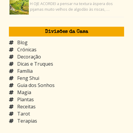
H OJE ACORDEI a pensar na textura áspera dos
pijamas muito velhos de algodão às riscas, …
Divisões da Casa
Blog
Crónicas
Decoração
Dicas e Truques
Família
Feng Shui
Guia dos Sonhos
Magia
Plantas
Receitas
Tarot
Terapias