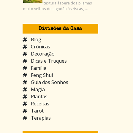
textura áspera dos pijamas
muito velhos de algodão às riscas, …
Divisões da Casa
Blog
Crónicas
Decoração
Dicas e Truques
Família
Feng Shui
Guia dos Sonhos
Magia
Plantas
Receitas
Tarot
Terapias