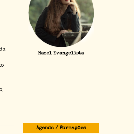
ndo
.
Hazel Evangelista
to
o,
Agenda / Formações