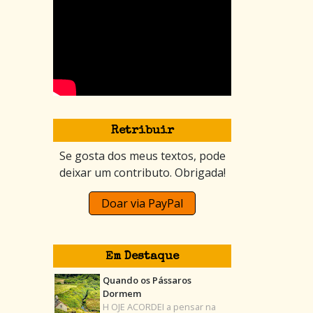
Retribuir
Se gosta dos meus textos, pode
deixar um contributo. Obrigada!
Doar via PayPal
Em Destaque
Quando os Pássaros
Dormem
H OJE ACORDEI a pensar na