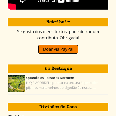
Retribuir
Se gosta dos meus textos, pode deixar um
contributo. Obrigada!
Doar via PayPal
Em Destaque
Quando os Pássaros Dormem
H OJE ACORDEI a pensar na textura áspera dos
pijamas muito velhos de algodão às riscas, …
Divisões da Casa