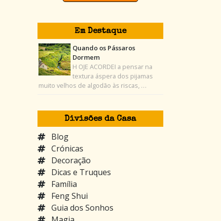
Em Destaque
Quando os Pássaros
Dormem
H OJE ACORDEI a pensar na
textura áspera dos pijamas
muito velhos de algodão às riscas, …
Divisões da Casa
Blog
Crónicas
Decoração
Dicas e Truques
Família
Feng Shui
Guia dos Sonhos
Magia