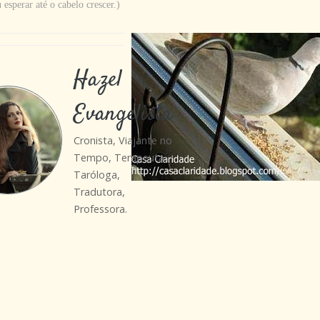
sperar até o cabelo crescer.)
Hazel
Evangelista
Cronista, Viajante no
Tempo, Terapeuta,
Taróloga,
Tradutora,
Professora.