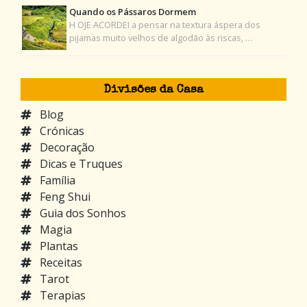
Quando os Pássaros Dormem
H OJE ACORDEI a pensar na textura áspera dos
pijamas muito velhos de algodão às riscas, …
Divisões da Casa
Blog
Crónicas
Decoração
Dicas e Truques
Família
Feng Shui
Guia dos Sonhos
Magia
Plantas
Receitas
Tarot
Terapias