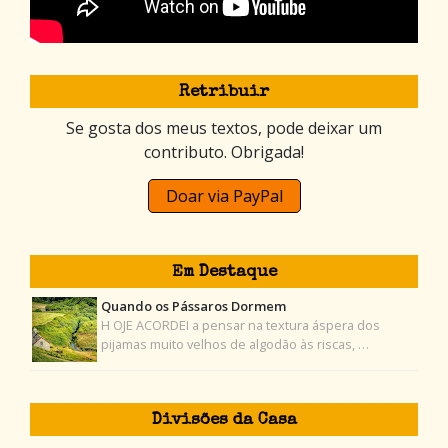
Retribuir
Se gosta dos meus textos, pode deixar um
contributo. Obrigada!
Doar via PayPal
Em Destaque
Quando os Pássaros Dormem
H OJE ACORDEI a pensar na textura áspera dos
pijamas muito velhos de algodão às riscas, …
Divisões da Casa