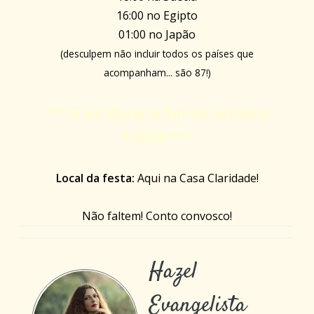
16:00 no Egipto
01:00 no Japão
(desculpem não incluir todos os países que
acompanham... são 87!)
*** E vai durar o fim-de-semana
TODO! ***
Local da festa:
Aqui na Casa Claridade!
Não faltem! Conto convosco!
Hazel
Evangelista