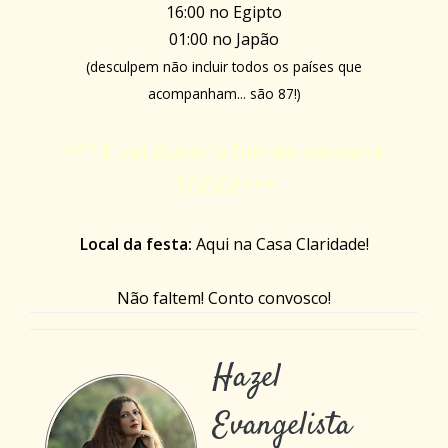
16:00 no Egipto
01:00 no Japão
(desculpem não incluir todos os países que
acompanham... são 87!)
*** E vai durar o fim-de-semana
TODO! ***
Local da festa:
Aqui na Casa Claridade!
Não faltem! Conto convosco!
Hazel
Evangelista