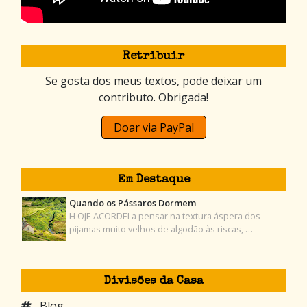
Retribuir
Se gosta dos meus textos, pode deixar um
contributo. Obrigada!
Doar via PayPal
Em Destaque
Quando os Pássaros Dormem
H OJE ACORDEI a pensar na textura áspera dos
pijamas muito velhos de algodão às riscas, …
Divisões da Casa
Blog