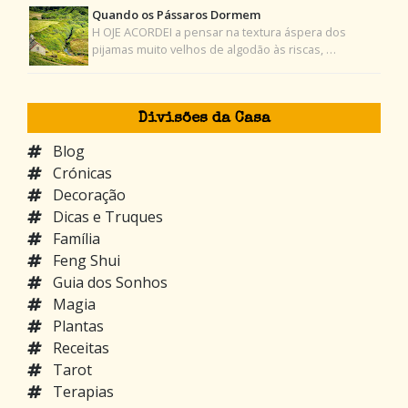
Quando os Pássaros Dormem
H OJE ACORDEI a pensar na textura áspera dos
pijamas muito velhos de algodão às riscas, …
Divisões da Casa
Blog
Crónicas
Decoração
Dicas e Truques
Família
Feng Shui
Guia dos Sonhos
Magia
Plantas
Receitas
Tarot
Terapias