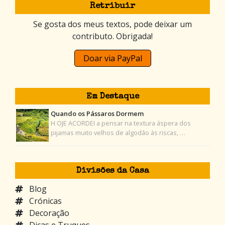
Retribuir
Se gosta dos meus textos, pode deixar um
contributo. Obrigada!
Doar via PayPal
Em Destaque
Quando os Pássaros Dormem
H OJE ACORDEI a pensar na textura áspera dos
pijamas muito velhos de algodão às riscas, …
Divisões da Casa
Blog
Crónicas
Decoração