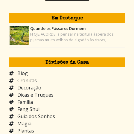
Em Destaque
Quando os Pássaros Dormem
H OJE ACORDEI a pensar na textura áspera dos
pijamas muito velhos de algodão às riscas, …
Divisões da Casa
Blog
Crónicas
Decoração
Dicas e Truques
Família
Feng Shui
Guia dos Sonhos
Magia
Plantas