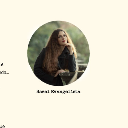
a!
da...
e
Hazel Evangelista
que