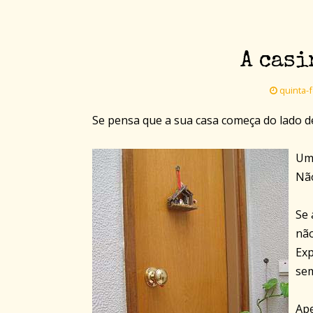
A casi
quinta-f
Se pensa que a sua casa começa do lado de
Um
Não
Se 
não
Exp
sem
Ape