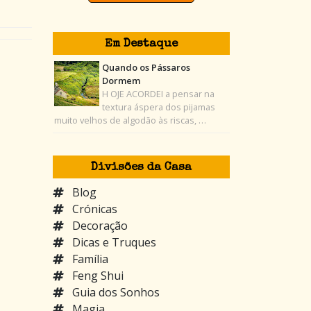
Em Destaque
Quando os Pássaros
Dormem
H OJE ACORDEI a pensar na
textura áspera dos pijamas
muito velhos de algodão às riscas, …
Divisões da Casa
Blog
Crónicas
Decoração
Dicas e Truques
Família
Feng Shui
Guia dos Sonhos
Magia