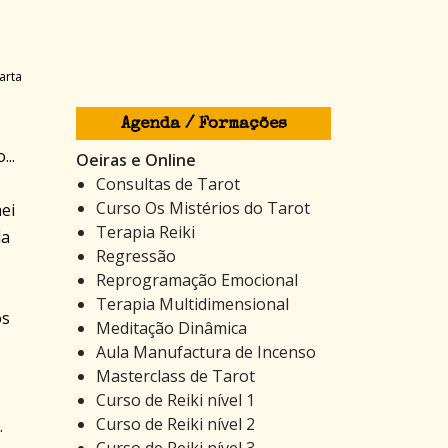
arta
Agenda / Formações
..
Oeiras e Online
Consultas de Tarot
Curso Os Mistérios do Tarot
ei
Terapia Reiki
la
Regressão
Reprogramação Emocional
Terapia Multidimensional
os
Meditação Dinâmica
Aula Manufactura de Incenso
Masterclass de Tarot
Curso de Reiki nível 1
Curso de Reiki nível 2
.
Curso de Reiki nível 3