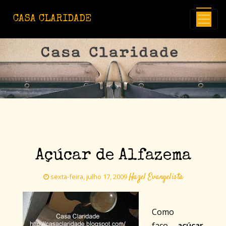
Avançar para o conteúdo principal
CASA CLARIDADE
Açúcar de Alfazema
Hazel Evangelista
sexta-feira, julho 17, 2009
Como
faço
açúcar