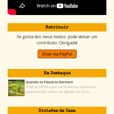
Retribuir
Se gosta dos meus textos, pode deixar um
contributo. Obrigada!
Doar via PayPal
Em Destaque
Quando os Pássaros Dormem
H OJE ACORDEI a pensar na textura áspera dos
pijamas muito velhos de algodão às riscas, …
Divisões da Casa