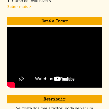
Curso de Reiki nível 3
Saber mais >
Está a Tocar
Retribuir
Se gosta dos meus textos, pode deixar um