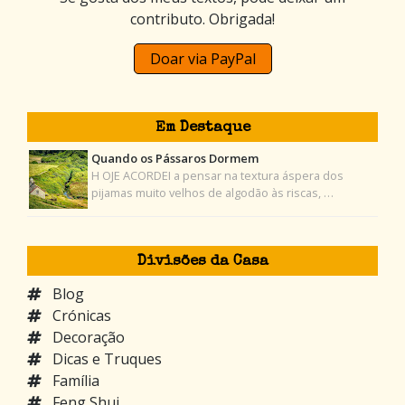
contributo. Obrigada!
Doar via PayPal
Em Destaque
Quando os Pássaros Dormem
H OJE ACORDEI a pensar na textura áspera dos
pijamas muito velhos de algodão às riscas, …
Divisões da Casa
Blog
Crónicas
Decoração
Dicas e Truques
Família
Feng Shui