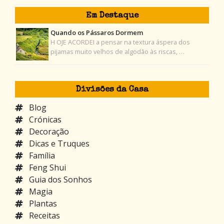
Em Destaque
Quando os Pássaros Dormem
H OJE ACORDEI a pensar na textura áspera dos
pijamas muito velhos de algodão às riscas, …
Divisões da Casa
Blog
Crónicas
Decoração
Dicas e Truques
Família
Feng Shui
Guia dos Sonhos
Magia
Plantas
Receitas