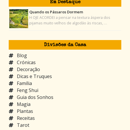
Em Destaque
Quando os Pássaros Dormem
H OJE ACORDEI a pensar na textura áspera dos
pijamas muito velhos de algodão às riscas, …
Divisões da Casa
Blog
Crónicas
Decoração
Dicas e Truques
Família
Feng Shui
Guia dos Sonhos
Magia
Plantas
Receitas
Tarot