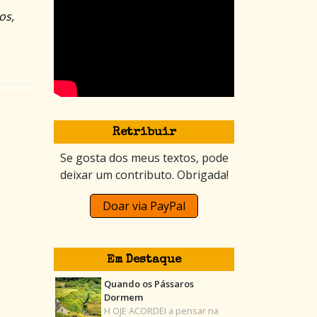
os,
Retribuir
Se gosta dos meus textos, pode
deixar um contributo. Obrigada!
Doar via PayPal
Em Destaque
Quando os Pássaros
Dormem
H OJE ACORDEI a pensar na