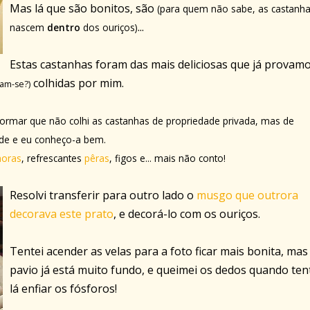
Mas lá que são bonitos, são
(para quem não sabe, as castanh
...
nascem
dentro
dos ouriços)
Estas castanhas foram das mais deliciosas que já provamo
colhidas por mim.
ram-se?)
formar que não colhi as castanhas de propriedade privada, mas de
ande e eu conheço-a bem.
oras
, refrescantes
pêras
, figos e... mais não conto!
Resolvi transferir para outro lado o
musgo que outrora
decorava este prato
, e decorá-lo com os ouriços.
Tentei acender as velas para a foto ficar mais bonita, mas
pavio já está muito fundo, e queimei os dedos quando ten
lá enfiar os fósforos!