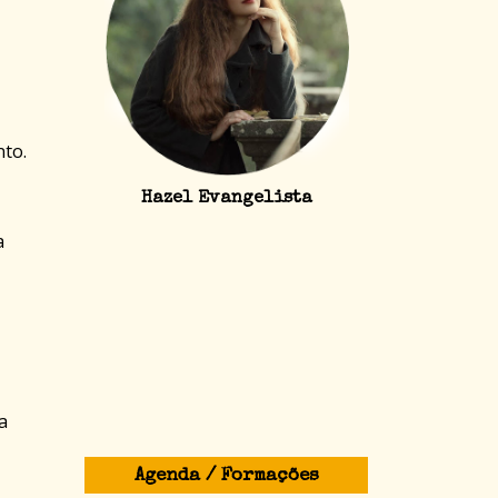
nto.
Hazel Evangelista
a
a
Agenda / Formações