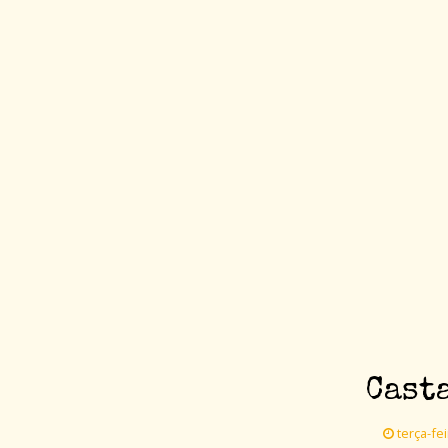
Cast
terça-fei