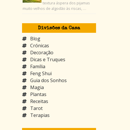
textura áspera dos pijamas
muito velhos de algodão às riscas, …
Divisões da Casa
Blog
Crónicas
Decoração
Dicas e Truques
Família
Feng Shui
Guia dos Sonhos
Magia
Plantas
Receitas
Tarot
Terapias