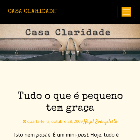
Avançar para o conteúdo principal
CASA CLARIDADE
Tudo o que é pequeno
tem graça
Hazel Evangelista
quarta-feira, outubro 28, 2009
Isto nem
post
é. É um mini-
post
. Hoje, tudo é