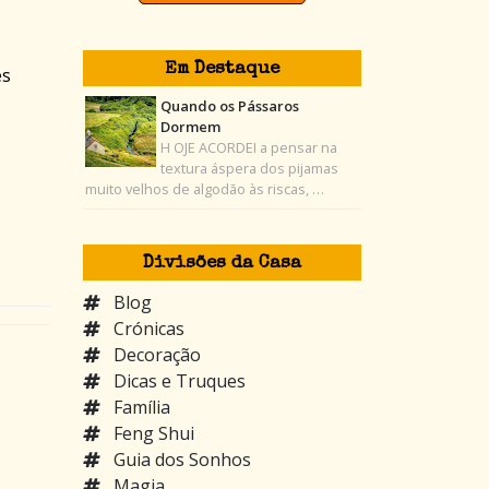
Em Destaque
es
Quando os Pássaros
Dormem
H OJE ACORDEI a pensar na
textura áspera dos pijamas
muito velhos de algodão às riscas, …
Divisões da Casa
Blog
Crónicas
Decoração
Dicas e Truques
Família
Feng Shui
Guia dos Sonhos
Magia