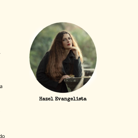
-
ma
Hazel Evangelista
o
ndo