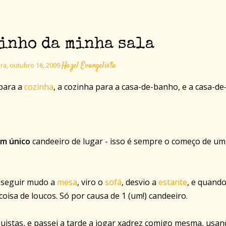
inho da minha sala
Hazel Evangelista
ra, outubro 16, 2009
 para a
cozinha
, a cozinha para a casa-de-banho, e a casa-de
m único
candeeiro de lugar - isso é sempre o começo de u
 a seguir mudo a
mesa
, viro o
sofá
, desvio a
estante
, e quand
coisa de loucos. Só por causa de 1 (um!) candeeiro.
istas, e passei a tarde a jogar xadrez comigo mesma, usa