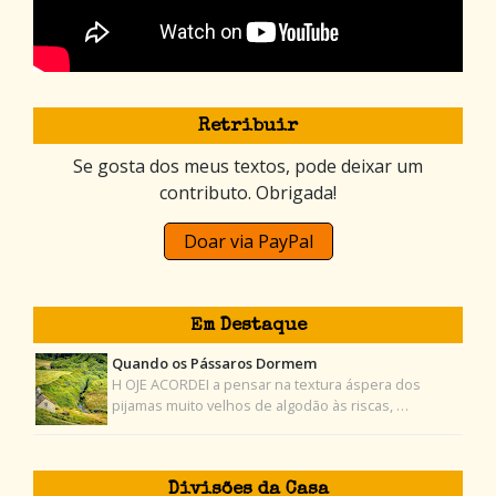
Retribuir
Se gosta dos meus textos, pode deixar um
contributo. Obrigada!
Doar via PayPal
Em Destaque
Quando os Pássaros Dormem
H OJE ACORDEI a pensar na textura áspera dos
pijamas muito velhos de algodão às riscas, …
Divisões da Casa