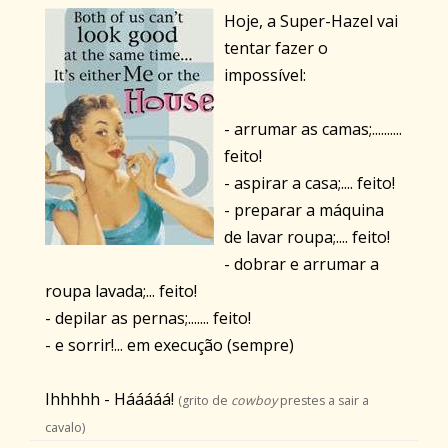
Hoje, a Super-Hazel vai
tentar fazer o
impossível:
- arrumar as camas;..........
feito!
- aspirar a casa;.... feito!
- preparar a máquina
de lavar roupa;.... feito!
- dobrar e arrumar a
roupa lavada;... feito!
- depilar as pernas;....... feito!
- e sorrir!... em execução (sempre)
Ihhhhh - Hááááá!
(grito de
cowboy
prestes a sair a
cavalo)