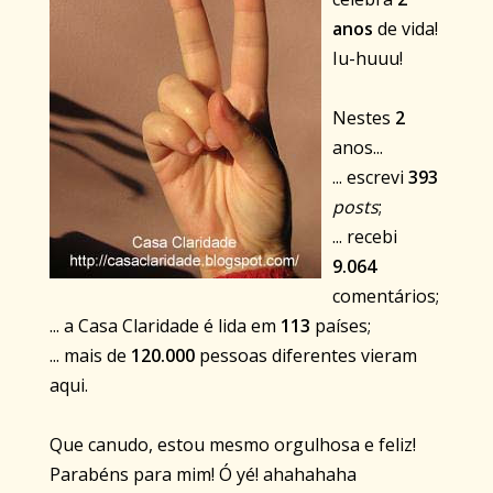
anos
de vida!
Iu-huuu!
Nestes
2
anos...
... escrevi
393
posts
;
... recebi
9.064
comentários;
... a Casa Claridade é lida em
113
países;
... mais de
120.000
pessoas diferentes vieram
aqui.
Que canudo, estou mesmo orgulhosa e feliz!
Parabéns para mim! Ó yé! ahahahaha