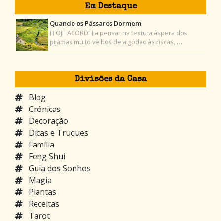
Em Destaque
Quando os Pássaros Dormem
H OJE ACORDEI a pensar na textura áspera dos
pijamas muito velhos de algodão às riscas, …
Divisões da Casa
Blog
Crónicas
Decoração
Dicas e Truques
Família
Feng Shui
Guia dos Sonhos
Magia
Plantas
Receitas
Tarot