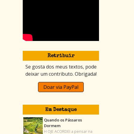
Retribuir
Se gosta dos meus textos, pode
deixar um contributo. Obrigada!
Doar via PayPal
Em Destaque
Quando os Pássaros
Dormem
H OJE ACORDEI a pensar na