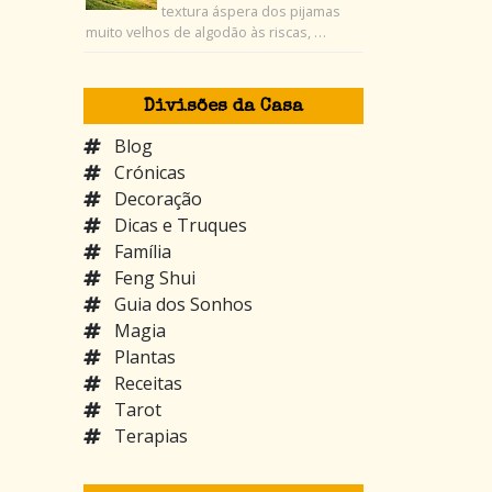
textura áspera dos pijamas
muito velhos de algodão às riscas, …
Divisões da Casa
Blog
Crónicas
Decoração
Dicas e Truques
Família
Feng Shui
Guia dos Sonhos
Magia
Plantas
Receitas
Tarot
Terapias