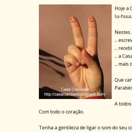
Hoje a 
Iu-huuu
Nestes
... escre
... receb
... a Ca
... mais
Que can
Parabén
A todos
Com todo o coração.
Tenha a gentileza de ligar o som do seu c