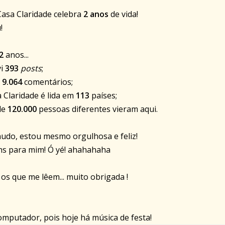
Casa Claridade celebra
2 anos
de vida!
!
2
anos...
vi
393
posts
;
i
9.064
comentários;
sa Claridade é lida em
113
países;
 de
120.000
pessoas diferentes vieram aqui.
udo, estou mesmo orgulhosa e feliz!
s para mim! Ó yé! ahahahaha
 os que me lêem... muito obrigada !
omputador, pois hoje há música de festa!