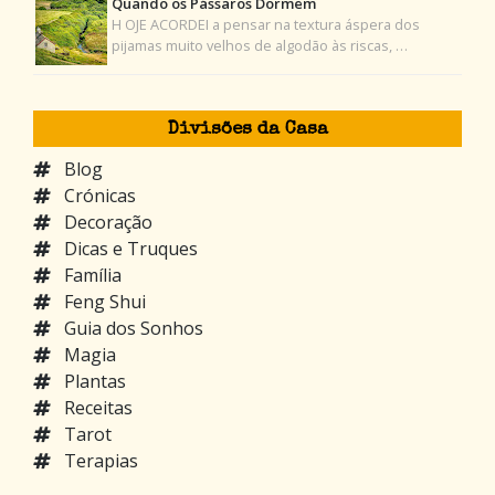
Quando os Pássaros Dormem
H OJE ACORDEI a pensar na textura áspera dos
pijamas muito velhos de algodão às riscas, …
Divisões da Casa
Blog
Crónicas
Decoração
Dicas e Truques
Família
Feng Shui
Guia dos Sonhos
Magia
Plantas
Receitas
Tarot
Terapias