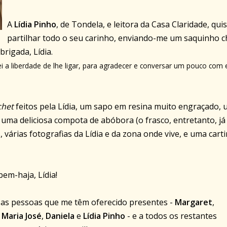
A
Lídia Pinho
, de Tondela, e leitora da Casa Claridade, quis
partilhar todo o seu carinho, enviando-me um saquinho c
brigada, Lídia.
i a liberdade de lhe ligar, para agradecer e conversar um pouco com e
chet
feitos pela Lídia, um sapo em resina muito engraçado,
uma deliciosa compota de abóbora (o frasco, entretanto, já 
várias fotografias da Lídia e da zona onde vive, e uma cart
bem-haja, Lídia!
s as pessoas que me têm oferecido presentes -
Margaret
,
,
Maria José
,
Daniela
e
Lídia Pinho
- e a todos os restantes