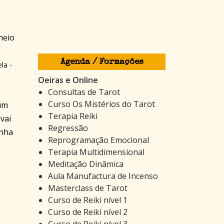
heio
Agenda / Formações
la -
Oeiras e Online
Consultas de Tarot
Curso Os Mistérios do Tarot
 um
Terapia Reiki
vai
Regressão
inha
Reprogramação Emocional
Terapia Multidimensional
Meditação Dinâmica
Aula Manufactura de Incenso
Masterclass de Tarot
Curso de Reiki nível 1
Curso de Reiki nível 2
Curso de Reiki nível 3