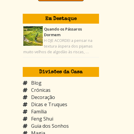
Em Destaque
Quando os Pássaros
Dormem
H OJE ACORDEI a pensar na
textura áspera dos pijamas
muito velhos de algodão às riscas, …
Divisões da Casa
Blog
Crónicas
Decoração
Dicas e Truques
Família
Feng Shui
Guia dos Sonhos
Magia