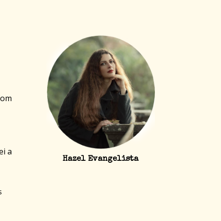
 com
ei a
Hazel Evangelista
s