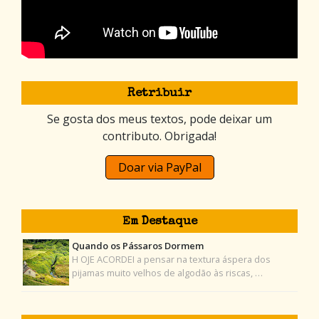
Retribuir
Se gosta dos meus textos, pode deixar um
contributo. Obrigada!
Doar via PayPal
Em Destaque
Quando os Pássaros Dormem
H OJE ACORDEI a pensar na textura áspera dos
pijamas muito velhos de algodão às riscas, …