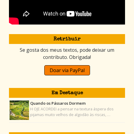
Retribuir
Se gosta dos meus textos, pode deixar um
contributo. Obrigada!
Doar via PayPal
Em Destaque
Quando os Pássaros Dormem
H OJE ACORDEI a pensar na textura áspera dos
pijamas muito velhos de algodão às riscas, …