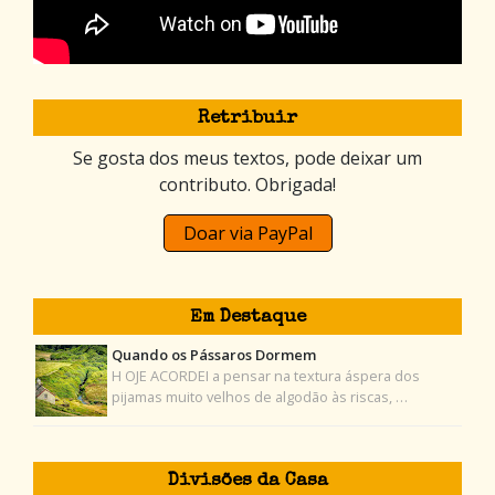
Retribuir
Se gosta dos meus textos, pode deixar um
contributo. Obrigada!
Doar via PayPal
Em Destaque
Quando os Pássaros Dormem
H OJE ACORDEI a pensar na textura áspera dos
pijamas muito velhos de algodão às riscas, …
Divisões da Casa