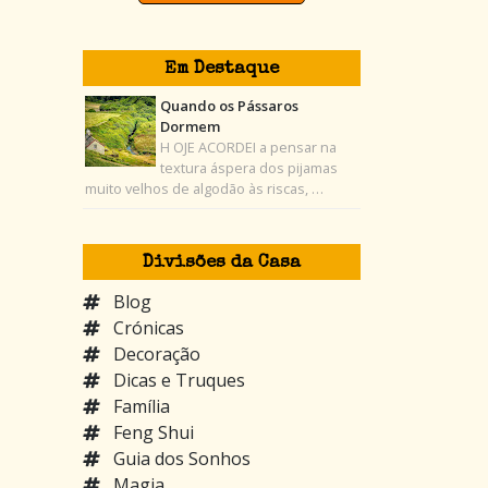
Em Destaque
Quando os Pássaros
Dormem
H OJE ACORDEI a pensar na
textura áspera dos pijamas
muito velhos de algodão às riscas, …
Divisões da Casa
Blog
Crónicas
Decoração
Dicas e Truques
Família
Feng Shui
Guia dos Sonhos
Magia