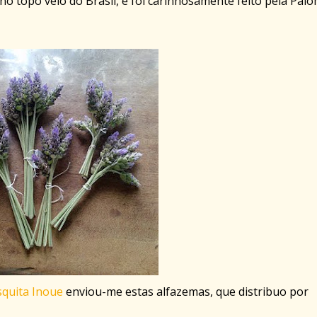
no topo veio do Brasil, e foi carinhosamente feito pela Pal
squita Inoue
enviou-me estas alfazemas, que distribuo por