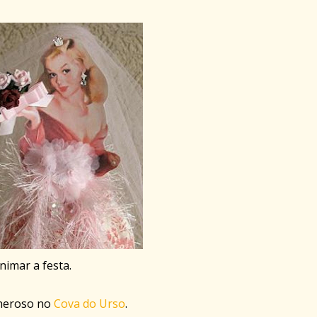
nimar a festa.
neroso no
Cova do Urso
.