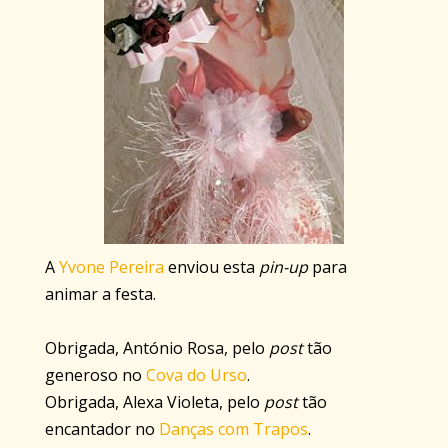
A
Yvone Pereira
enviou esta
pin-up
para
animar a festa.
Obrigada, António Rosa, pelo
post
tão
generoso no
Cova do Urso
.
Obrigada, Alexa Violeta, pelo
post
tão
encantador no
Danças com Trapos
.