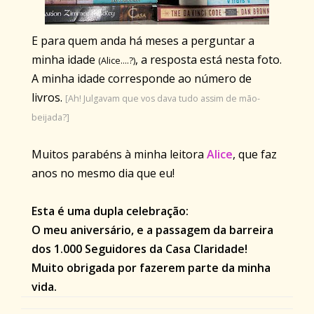
E para quem anda há meses a perguntar a
minha idade
, a resposta está nesta foto.
(Alice....?)
A minha idade corresponde ao número de
livros.
[Ah! Julgavam que vos dava tudo assim de mão-
beijada?]
Muitos parabéns à minha leitora
Alice
, que faz
anos no mesmo dia que eu!
Esta é uma dupla celebração:
O meu aniversário, e a passagem da barreira
dos 1.000 Seguidores da Casa Claridade!
Muito obrigada por fazerem parte da minha
vida.