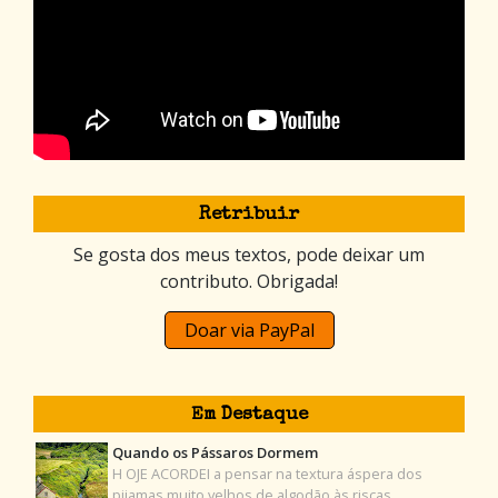
Retribuir
Se gosta dos meus textos, pode deixar um
contributo. Obrigada!
Doar via PayPal
Em Destaque
Quando os Pássaros Dormem
H OJE ACORDEI a pensar na textura áspera dos
pijamas muito velhos de algodão às riscas, …