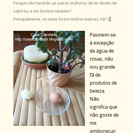
Porque não haverão as outras mulheres de ter direito de
sabê-los e ser bonitas também?
]
Principalmente, se estas forem minhas leitoras, hã? :)
Pasmem-se:
à excepção
da água de
rosas, não
sou grande
fã de
produtos de
beleza.
Não
significa que
não goste de
me
embonecar
.