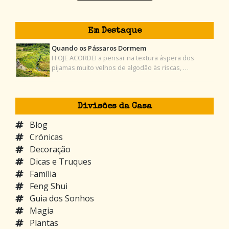
Em Destaque
Quando os Pássaros Dormem
H OJE ACORDEI a pensar na textura áspera dos
pijamas muito velhos de algodão às riscas, …
Divisões da Casa
Blog
Crónicas
Decoração
Dicas e Truques
Família
Feng Shui
Guia dos Sonhos
Magia
Plantas