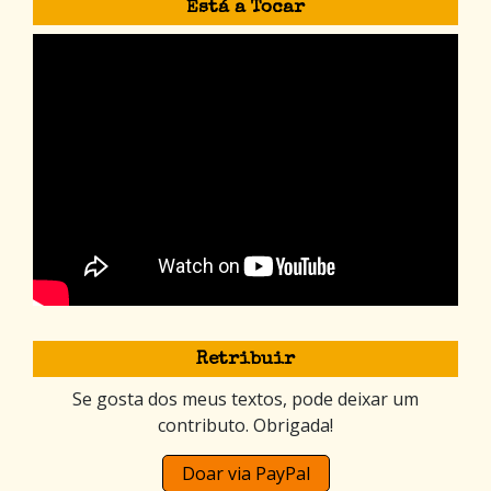
Está a Tocar
Retribuir
Se gosta dos meus textos, pode deixar um
contributo. Obrigada!
Doar via PayPal