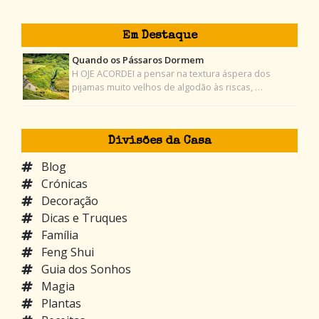
Em Destaque
Quando os Pássaros Dormem
H OJE ACORDEI a pensar na textura áspera dos
pijamas muito velhos de algodão às riscas, …
Divisões da Casa
Blog
Crónicas
Decoração
Dicas e Truques
Família
Feng Shui
Guia dos Sonhos
Magia
Plantas