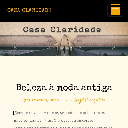
Avançar para o conteúdo principal
CASA CLARIDADE
Beleza à moda antiga
Hazel Evangelista
quarta-feira, junho 23, 2010
[
Sempre ouvi dizer que os segredos de beleza só as
mães contam às filhas. Ora essa, eu discordo.