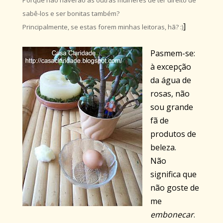
Porque não haverão as outras mulheres de ter direito de
sabê-los e ser bonitas também?
]
Principalmente, se estas forem minhas leitoras, hã? :)
Pasmem-se:
à excepção
da água de
rosas, não
sou grande
fã de
produtos de
beleza.
Não
significa que
não goste de
me
embonecar
.