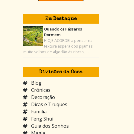
Em Destaque
Quando os Pássaros
Dormem
H OJE ACORDEI a pensar na
textura áspera dos pijamas
muito velhos de algodão às riscas, …
Divisões da Casa
Blog
Crónicas
Decoração
Dicas e Truques
Família
Feng Shui
Guia dos Sonhos
Magia