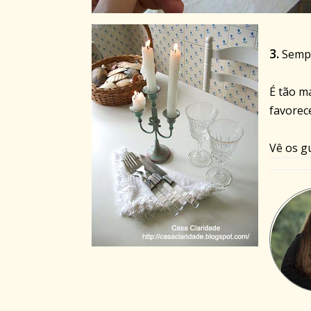
3.
Sempre
É tão m
favorec
Vê os g