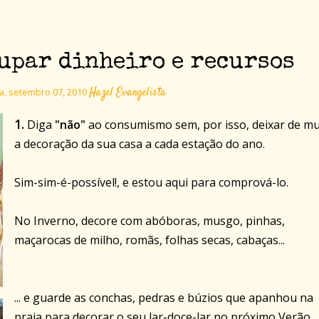
oupar dinheiro e recursos
Hazel Evangelista
ra, setembro 07, 2010
1.
Diga
"não"
ao consumismo sem, por isso, deixar de m
a decoração da sua casa a cada estação do ano.
Sim-sim-é-possível!, e estou aqui para comprová-lo.
No Inverno, decore com abóboras, musgo, pinhas,
maçarocas de milho, romãs, folhas secas, cabaças...
... e guarde as conchas, pedras e búzios que apanhou na
praia para decorar o seu lar-doce-lar no próximo Verão.