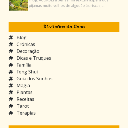
H OJE ACORDEI a pensar na textura áspera dos
pijamas muito velhos de algodão às riscas, …
Divisões da Casa
Blog
Crónicas
Decoração
Dicas e Truques
Família
Feng Shui
Guia dos Sonhos
Magia
Plantas
Receitas
Tarot
Terapias