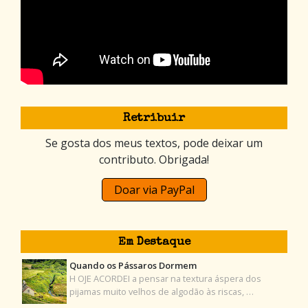
Retribuir
Se gosta dos meus textos, pode deixar um
contributo. Obrigada!
Doar via PayPal
Em Destaque
Quando os Pássaros Dormem
H OJE ACORDEI a pensar na textura áspera dos
pijamas muito velhos de algodão às riscas, …