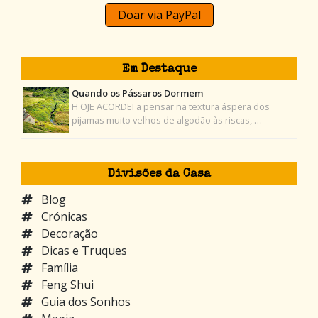
Doar via PayPal
Em Destaque
Quando os Pássaros Dormem
H OJE ACORDEI a pensar na textura áspera dos
pijamas muito velhos de algodão às riscas, …
Divisões da Casa
Blog
Crónicas
Decoração
Dicas e Truques
Família
Feng Shui
Guia dos Sonhos