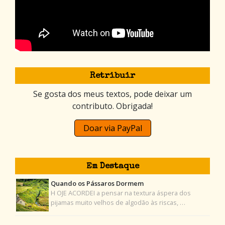
Retribuir
Se gosta dos meus textos, pode deixar um
contributo. Obrigada!
Doar via PayPal
Em Destaque
Quando os Pássaros Dormem
H OJE ACORDEI a pensar na textura áspera dos
pijamas muito velhos de algodão às riscas, …