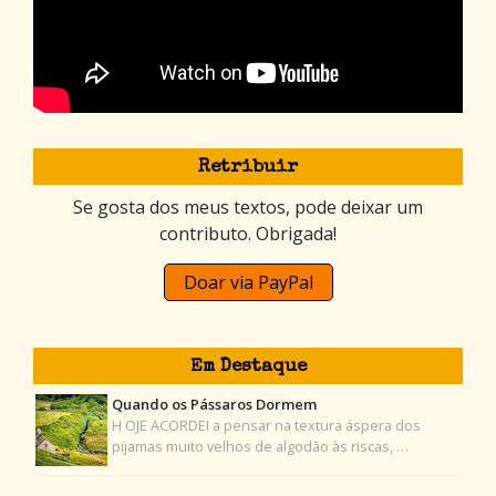
Retribuir
Se gosta dos meus textos, pode deixar um
contributo. Obrigada!
Doar via PayPal
Em Destaque
Quando os Pássaros Dormem
H OJE ACORDEI a pensar na textura áspera dos
pijamas muito velhos de algodão às riscas, …