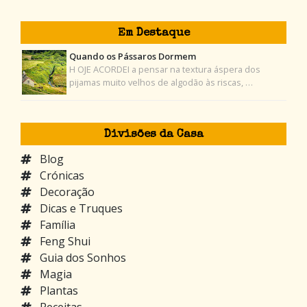
Em Destaque
Quando os Pássaros Dormem
H OJE ACORDEI a pensar na textura áspera dos
pijamas muito velhos de algodão às riscas, …
Divisões da Casa
Blog
Crónicas
Decoração
Dicas e Truques
Família
Feng Shui
Guia dos Sonhos
Magia
Plantas