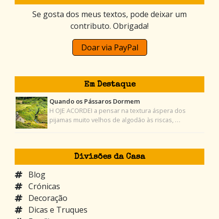
Se gosta dos meus textos, pode deixar um
contributo. Obrigada!
Doar via PayPal
Em Destaque
Quando os Pássaros Dormem
H OJE ACORDEI a pensar na textura áspera dos
pijamas muito velhos de algodão às riscas, …
Divisões da Casa
Blog
Crónicas
Decoração
Dicas e Truques