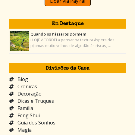
Doar via PayPal
Em Destaque
Quando os Pássaros Dormem
H OJE ACORDEI a pensar na textura áspera dos
pijamas muito velhos de algodão às riscas, …
Divisões da Casa
Blog
Crónicas
Decoração
Dicas e Truques
Família
Feng Shui
Guia dos Sonhos
Magia