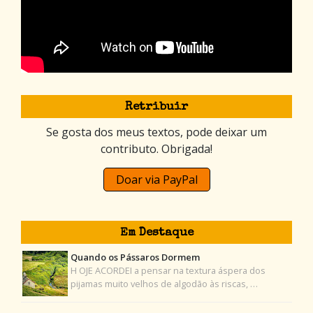
Retribuir
Se gosta dos meus textos, pode deixar um
contributo. Obrigada!
Doar via PayPal
Em Destaque
Quando os Pássaros Dormem
H OJE ACORDEI a pensar na textura áspera dos
pijamas muito velhos de algodão às riscas, …