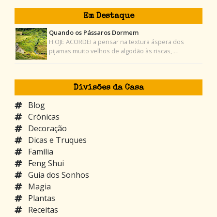
Em Destaque
Quando os Pássaros Dormem
H OJE ACORDEI a pensar na textura áspera dos
pijamas muito velhos de algodão às riscas, …
Divisões da Casa
Blog
Crónicas
Decoração
Dicas e Truques
Família
Feng Shui
Guia dos Sonhos
Magia
Plantas
Receitas