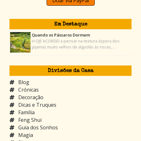
Doar via PayPal
Em Destaque
Quando os Pássaros Dormem
H OJE ACORDEI a pensar na textura áspera dos
pijamas muito velhos de algodão às riscas, …
Divisões da Casa
Blog
Crónicas
Decoração
Dicas e Truques
Família
Feng Shui
Guia dos Sonhos
Magia