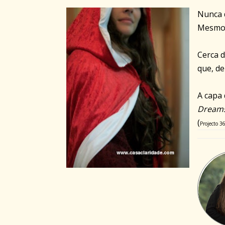
Nunca 
Mesmo 
Cerca d
que, de
A capa
Dreams
(
Projecto 3