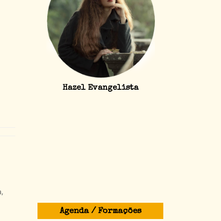
Hazel Evangelista
a,
Agenda / Formações