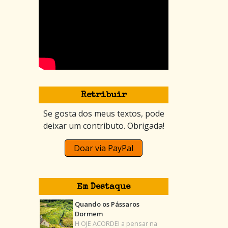
Retribuir
Se gosta dos meus textos, pode
deixar um contributo. Obrigada!
Doar via PayPal
Em Destaque
Quando os Pássaros
Dormem
H OJE ACORDEI a pensar na