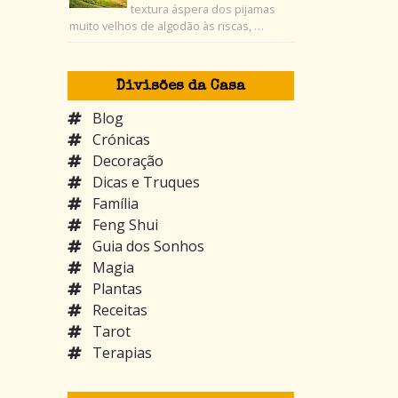
textura áspera dos pijamas
muito velhos de algodão às riscas, …
Divisões da Casa
Blog
Crónicas
Decoração
Dicas e Truques
Família
Feng Shui
Guia dos Sonhos
Magia
Plantas
Receitas
Tarot
Terapias