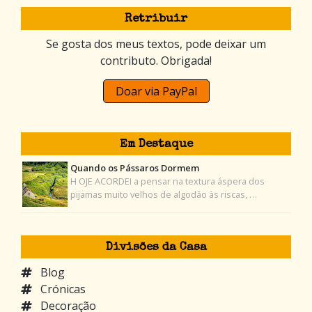
Retribuir
Se gosta dos meus textos, pode deixar um
contributo. Obrigada!
Doar via PayPal
Em Destaque
Quando os Pássaros Dormem
H OJE ACORDEI a pensar na textura áspera dos
pijamas muito velhos de algodão às riscas, …
Divisões da Casa
Blog
Crónicas
Decoração