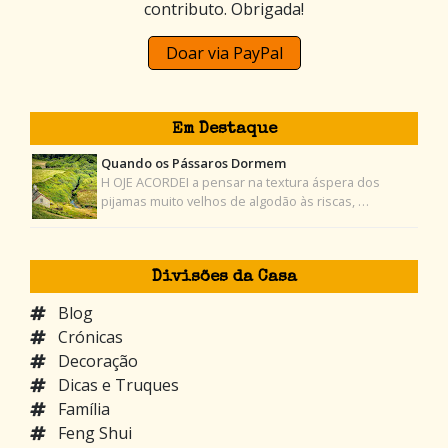
contributo. Obrigada!
Doar via PayPal
Em Destaque
Quando os Pássaros Dormem
H OJE ACORDEI a pensar na textura áspera dos
pijamas muito velhos de algodão às riscas, …
Divisões da Casa
Blog
Crónicas
Decoração
Dicas e Truques
Família
Feng Shui